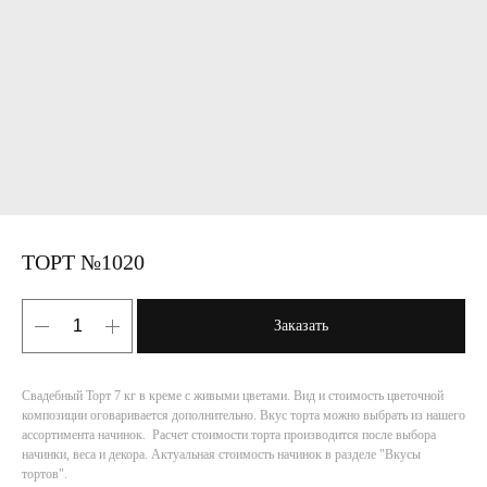
ТОРТ №1020
Заказать
Свадебный Торт 7 кг в креме с живыми цветами. Вид и стоимость цветочной
композиции оговаривается дополнительно. Вкус торта можно выбрать из нашего
ассортимента начинок. Расчет стоимости торта производится после выбора
начинки, веса и декора. Актуальная стоимость начинок в разделе "Вкусы
тортов".