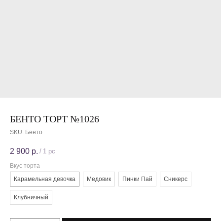
БЕНТО ТОРТ №1026
SKU:
Бенто
2 900
р.
/
1 pc
Вкус торта
Карамельная девочка
Медовик
Пинки Пай
Сникерс
Клубничный