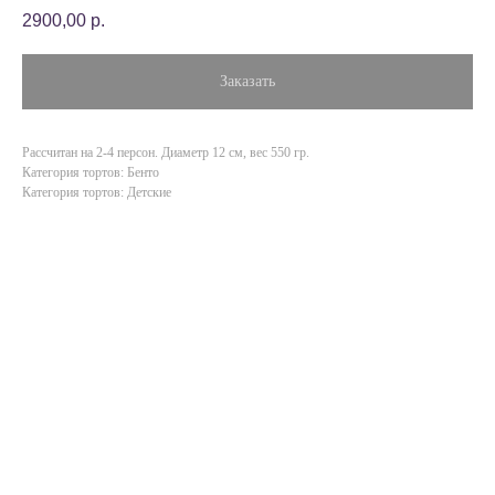
2900,00
р.
Заказать
Рассчитан на 2-4 персон. Диаметр 12 см, вес 550 гр.
Категория тортов: Бенто
Категория тортов: Детские