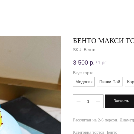
БЕНТО МАКСИ ТО
SKU:
Бенто
3 500
р.
/
1 pc
Вкус торта
Медовик
Пинки Пай
Кар
Заказать
Рассчитан на 2-6 персон. Диаметр
Категория тортов: Бенто