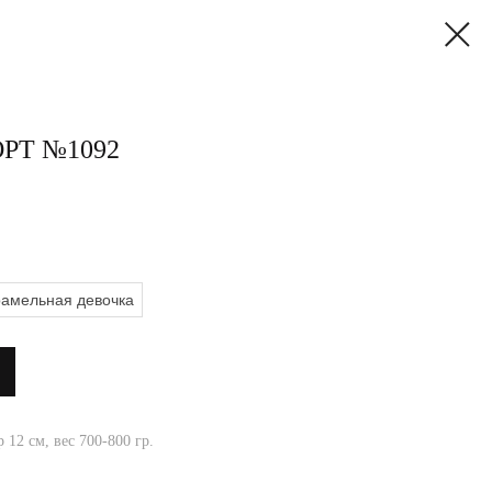
РТ №1092
амельная девочка
 12 см, вес 700-800 гр.