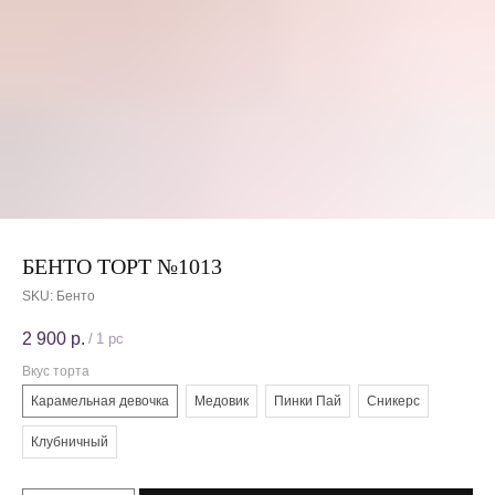
БЕНТО ТОРТ №1013
SKU:
Бенто
2 900
р.
/
1 pc
Вкус торта
Карамельная девочка
Медовик
Пинки Пай
Сникерс
Клубничный