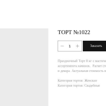
ТОРТ №1022
Заказать
Праздничный Торт 8 кг с мастич
ассортимента начинок. Расчет ст
и декора. Актуальная стоимость 
Категория тортов: Женские
Категория тортов: Свадебные