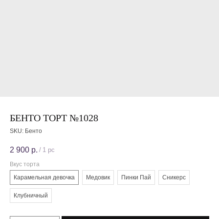
БЕНТО ТОРТ №1028
SKU:
Бенто
2 900
р.
/
1 pc
Вкус торта
Карамельная девочка
Медовик
Пинки Пай
Сникерс
Клубничный