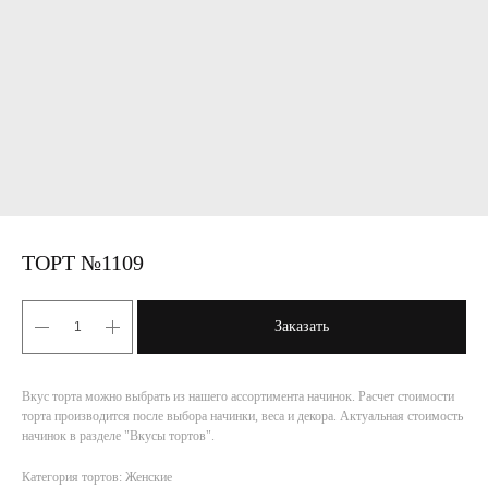
ТОРТ №1109
Заказать
Вкус торта можно выбрать из нашего ассортимента начинок. Расчет стоимости
торта производится после выбора начинки, веса и декора. Актуальная стоимость
начинок в разделе "Вкусы тортов".
Категория тортов: Женские