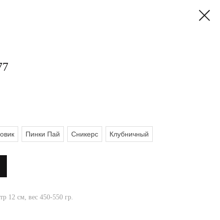
77
овик
Пинки Пай
Сникерс
Клубничный
р 12 см, вес 450-550 гр.