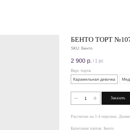
БЕНТО ТОРТ №10
SKU:
Бенто
2 900
р.
/
1 pc
Вкус торта
Карамельная девочка
Мед
Заказать
Рассчитан на 1-4 персоны. Диамет
Категория тортов: Бенто