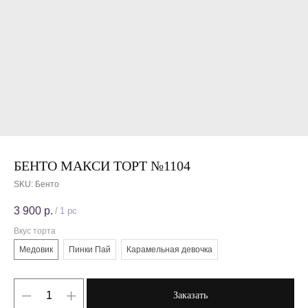
БЕНТО МАКСИ ТОРТ №1104
SKU:
Бенто
3 900
р.
/
1 pc
Вкус торта
Медовик
Пинки Пай
Карамельная девочка
Заказать