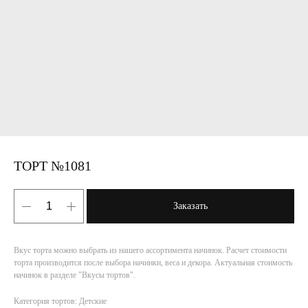
ТОРТ №1081
Заказать
Вкус торта можно выбрать из нашего ассортимента начинок. Расчет стоимости
торта производится после выбора начинки, веса и декора. Актуальная стоимость
начинок в разделе "Вкусы тортов".
Категория тортов: Детские