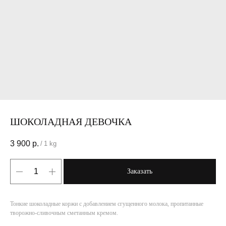
ШОКОЛАДНАЯ ДЕВОЧКА
3 900
р.
/
1 kg
Заказать
Тонкие шоколадные коржи с добавлением сгущенного молока, пропитанные
творожно-сливочным сметанным кремом.