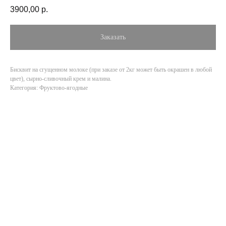
3900,00
р.
Заказать
Бисквит на сгущенном молоке (при заказе от 2кг может быть окрашен в любой
цвет), сырно-сливочный крем и малина.
Категория: Фруктово-ягодные