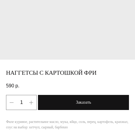
НАГГЕТСЫ С КАРТОШКОЙ ФРИ
590
р.
Заказать
Филе куриное, растительное масло, мука, яйцо, соль, перец, картофель, крахмал,
соус на выбор: кетчуп, сырный, барбекю