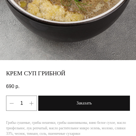
КРЕМ СУП ГРИБНОЙ
690
р.
Заказать
Грибы сушеные, грибы вешенки, грибы шампиньоны, вино белое сухое, масло
трюфельное, лук репчатый, масло растительное микро зелень, молоко, сливки
33%, чеснок, тимьян, соль, пшеничные сухарики