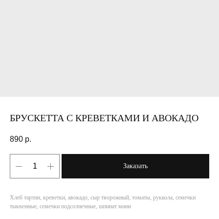
БРУСКЕТТА С КРЕВЕТКАМИ И АВОКАДО
890
р.
Заказать
Хлеб тартин, креветки, авокадо, сыр творожный, томаты, руккола, семечки
тыквенные, семечки подсолнечные, шпинат мини