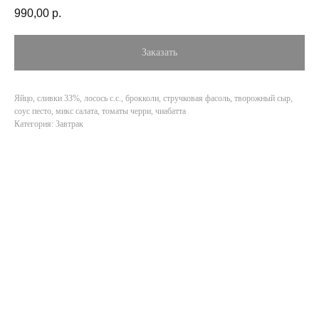
990,00
р.
Заказать
Яйцо, сливки 33%, лосось с.с., брокколи, стручковая фасоль, творожный сыр,
соус песто, микс салата, томаты черри, чиабатта
Категория: Завтрак